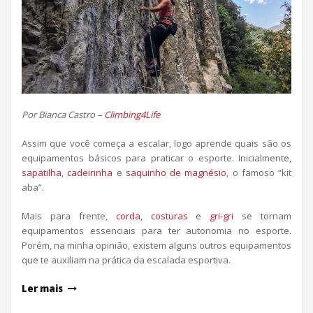
Por Bianca Castro –
Climbing4Life
Assim que você começa a escalar, logo aprende quais são os
equipamentos básicos para praticar o esporte. Inicialmente,
sapatilha
,
cadeirinha
e
saquinho de magnésio
, o famoso “kit
aba”.
Mais para frente,
corda
,
costuras
e
gri-gri
se tornam
equipamentos essenciais para ter autonomia no esporte.
Porém, na minha opinião, existem alguns outros equipamentos
que te auxiliam na prática da escalada esportiva.
Ler mais