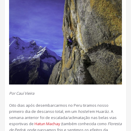
Por Cauí Vieira
Oito dias após desembarcarmos no Peru tiramos nosso
primeiro dia de descanso total, em um
hostel
em Huaráz. A
semana anterior foi de escalada/aclimatação nas belas vias
esportivas de
Hatun Machay
(também conhecida como
Floresta
de Pedra
), onde passamos frio e sentimos os efeitos da