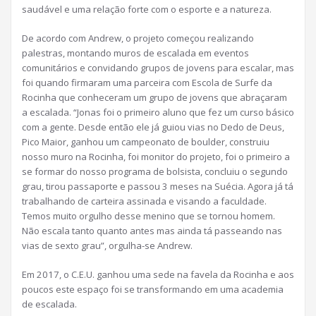
saudável e uma relação forte com o esporte e a natureza.
De acordo com Andrew, o projeto começou realizando
palestras, montando muros de escalada em eventos
comunitários e convidando grupos de jovens
para escalar, mas
foi quando firmaram uma
parceira com Escola de Surfe da
Rocinha que conheceram um grupo de jovens que abraçaram
a escalada. “Jonas foi o primeiro aluno que fez um curso básico
com a gente. Desde então ele já guiou vias no Dedo de Deus,
Pico Maior, ganhou um campeonato de boulder, construiu
nosso muro na Rocinha, foi monitor do projeto, foi o primeiro a
se formar do nosso programa de bolsista, concluiu o segundo
grau, tirou passaporte e passou 3 meses na Suécia. Agora já tá
trabalhando de carteira assinada e visando a faculdade.
Temos muito orgulho desse menino que se tornou homem.
Não escala tanto quanto antes mas ainda tá passeando nas
vias de sexto grau”, orgulha-se Andrew.
Em 2017, o C.E.U. ganhou uma sede na favela da Rocinha e aos
poucos este espaço foi se transformando em uma academia
de escalada.