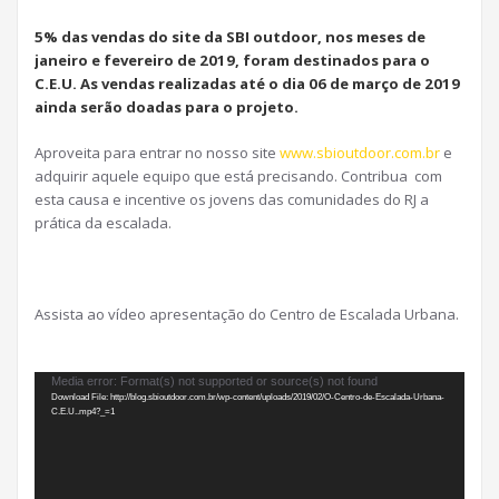
5% das vendas do site da SBI outdoor, nos meses de
janeiro e fevereiro de 2019, foram destinados para o
C.E.U. As vendas realizadas até o dia 06 de março de 2019
ainda serão doadas para o projeto.
Aproveita para entrar no nosso site
www.sbioutdoor.com.br
e
adquirir aquele equipo que está precisando. Contribua com
esta causa e incentive os jovens das comunidades do RJ a
prática da escalada.
Assista ao vídeo apresentação do Centro de Escalada Urbana.
Tocador
Media error: Format(s) not supported or source(s) not found
Download File: http://blog.sbioutdoor.com.br/wp-content/uploads/2019/02/O-Centro-de-Escalada-Urbana-
de
C.E.U..mp4?_=1
vídeo